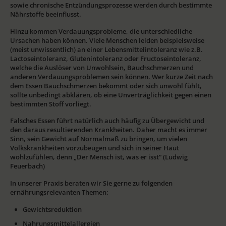
sowie chronische Entzündungsprozesse werden durch bestimmte
Nährstoffe beeinflusst.
Hinzu kommen Verdauungsprobleme, die unterschiedliche
Ursachen haben können. Viele Menschen leiden beispielsweise
(meist unwissentlich) an einer Lebensmittelintoleranz wie z.B.
Lactoseintoleranz, Glutenintoleranz oder Fructoseintoleranz,
welche die Auslöser von Unwohlsein, Bauchschmerzen und
anderen Verdauungsproblemen sein können. Wer kurze Zeit nach
dem Essen Bauchschmerzen bekommt oder sich unwohl fühlt,
sollte unbedingt abklären, ob eine Unverträglichkeit gegen einen
bestimmten Stoff vorliegt.
Falsches Essen führt natürlich auch häufig zu Übergewicht und
den daraus resultierenden Krankheiten. Daher macht es immer
Sinn, sein Gewicht auf Normalmaß zu bringen, um vielen
Volkskrankheiten vorzubeugen und sich in seiner Haut
wohlzufühlen, denn „Der Mensch ist, was er isst“ (Ludwig
Feuerbach)
In unserer Praxis beraten wir Sie gerne zu folgenden
ernährungsrelevanten Themen:
Gewichtsreduktion
Nahrungsmittelallergien