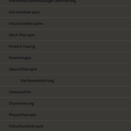
Hormondrüsenmassage/-aktivierung
Hormontherapie
Infusionstherapien
KELK-Therapie
Kinesio Taping
Kinesiologie
Neuraltherapie
Narbenentstörung
Osteopathie
Oxyvenierung
Physiotherapie
Pulsationstherapie