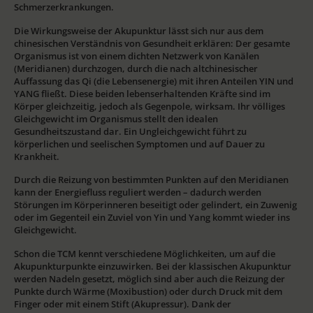
Schmerzerkrankungen.
Die Wirkungsweise der Akupunktur lässt sich nur aus dem
chinesischen Verständnis von Gesundheit erklären: Der gesamte
Organismus ist von einem dichten Netzwerk von Kanälen
(Meridianen) durchzogen, durch die nach altchinesischer
Auffassung das Qi (die Lebensenergie) mit ihren Anteilen YIN und
YANG fließt. Diese beiden lebenserhaltenden Kräfte sind im
Körper gleichzeitig, jedoch als Gegenpole, wirksam. Ihr völliges
Gleichgewicht im Organismus stellt den idealen
Gesundheitszustand dar. Ein Ungleichgewicht führt zu
körperlichen und seelischen Symptomen und auf Dauer zu
Krankheit.
Durch die Reizung von bestimmten Punkten auf den Meridianen
kann der Energiefluss reguliert werden – dadurch werden
Störungen im Körperinneren beseitigt oder gelindert, ein Zuwenig
oder im Gegenteil ein Zuviel von Yin und Yang kommt wieder ins
Gleichgewicht.
Schon die TCM kennt verschiedene Möglichkeiten, um auf die
Akupunkturpunkte einzuwirken. Bei der klassischen Akupunktur
werden Nadeln gesetzt, möglich sind aber auch die Reizung der
Punkte durch Wärme (Moxibustion) oder durch Druck mit dem
Finger oder mit einem Stift (Akupressur). Dank der