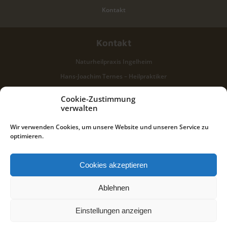
Kontakt
Kontakt
Naturheilpraxis Ingelheim
Hans-Joachim Ternes – Heilpraktiker
Obentrautstr. 31
Cookie-Zustimmung
55218 Ingelheim (Großwinternheim)
verwalten
Wir verwenden Cookies, um unsere Website und unseren Service zu
Terminvereinbarung online
optimieren.
oder telefonisch unter:
06130 – 32 53 398
Cookies akzeptieren
0151 – 22 90 61 52
Ablehnen
Einstellungen anzeigen
© 2023 Naturheilpraxis Ingelheim
Webdesign & WordPress Entwicklung: Jan Ramroth