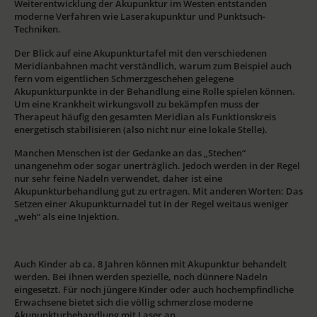
Weiterentwicklung der Akupunktur im Westen entstanden
moderne Verfahren wie Laserakupunktur und Punktsuch-
Techniken.
Der Blick auf eine Akupunkturtafel mit den verschiedenen
Meridianbahnen macht verständlich, warum zum Beispiel auch
fern vom eigentlichen Schmerzgeschehen gelegene
Akupunkturpunkte in der Behandlung eine Rolle spielen können.
Um eine Krankheit wirkungsvoll zu bekämpfen muss der
Therapeut häufig den gesamten Meridian als Funktionskreis
energetisch stabilisieren (also nicht nur eine lokale Stelle).
Manchen Menschen ist der Gedanke an das „Stechen“
unangenehm oder sogar unerträglich. Jedoch werden in der Regel
nur sehr feine Nadeln verwendet, daher ist eine
Akupunkturbehandlung gut zu ertragen. Mit anderen Worten: Das
Setzen einer Akupunkturnadel tut in der Regel weitaus weniger
„weh“ als eine Injektion.
Auch Kinder ab ca. 8 Jahren können mit Akupunktur behandelt
werden. Bei ihnen werden spezielle, noch dünnere Nadeln
eingesetzt. Für noch jüngere Kinder oder auch hochempfindliche
Erwachsene bietet sich die völlig schmerzlose moderne
Akupunkturbehandlung mit Laser an.