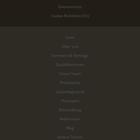
Datenschutz
Cookie-Richtlinie (EU)
Start
Über uns
Seminare & Vorträge
Qualifikationen
Unser Team
Philosophie
Labordiagnostik
Therapien
Behandlung
Referenzen
Blog
Online Termin