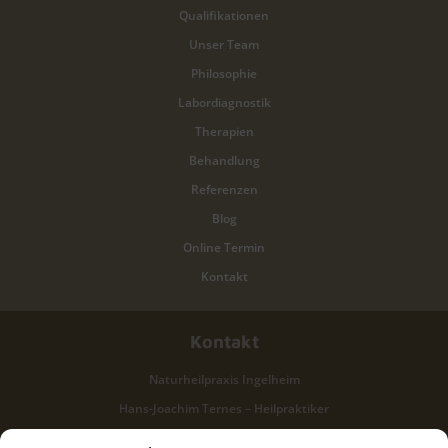
Qualifikationen
Unser Team
Philosophie
Labordiagnostik
Therapien
Behandlung
Referenzen
Blog
Online Termin
Kontakt
Kontakt
Naturheilpraxis Ingelheim
Hans-Joachim Ternes – Heilpraktiker
Obentrautstr. 31