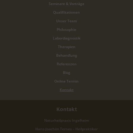
Seminare & Vorträge
Qualifikationen
Unser Team
Philosophie
Labordiagnostik
Therapien
Behandlung
Referenzen
Blog
Online Termin
Kontakt
Kontakt
Naturheilpraxis Ingelheim
Hans-Joachim Ternes – Heilpraktiker