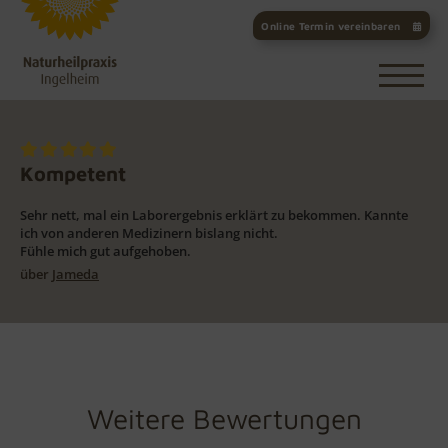
Online Termin vereinbaren
Kompetent
Sehr nett, mal ein Laborergebnis erklärt zu bekommen. Kannte
ich von anderen Medizinern bislang nicht.
Fühle mich gut aufgehoben.
über
Jameda
Weitere Bewertungen