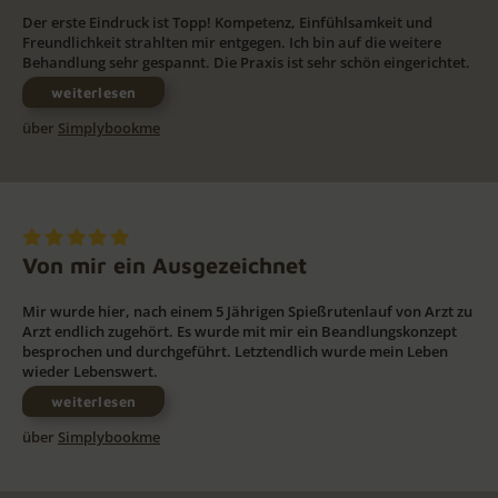
Der erste Eindruck ist Topp! Kompetenz, Einfühlsamkeit und
Freundlichkeit strahlten mir entgegen. Ich bin auf die weitere
Behandlung sehr gespannt. Die Praxis ist sehr schön eingerichtet.
weiterlesen
über
Simplybookme
Von mir ein Ausgezeichnet
Mir wurde hier, nach einem 5 Jährigen Spießrutenlauf von Arzt zu
Arzt endlich zugehört. Es wurde mit mir ein Beandlungskonzept
besprochen und durchgeführt. Letztendlich wurde mein Leben
wieder Lebenswert.
weiterlesen
über
Simplybookme