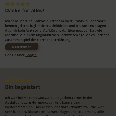
Danke für alles!
Ich habe Martina Gottwald-Ternes in ihrer Praxis in Paderborn
kennen gelernt bzgl.meiner Schilddrüse und ich kann nur sagen
das mir kein Arzt soviel Aufklärung darüber gegeben hat wie
Martina.Mit ihrem unglaublichen Fachwissen egal ob es über das
zusammenspiel der Hormone,Ernährung
weiterlesen
Google über
Google
Bin begeistert
Ich war bei Martina Gottwald und Jochen Ternes in der
Ausbildung zum Hormoncoach und kann sie nur
weiterempfehlen. Das Wissen, das dort vermittelt wurde, war
sehr fundiert, klasse Seminarunterlagen und Equipment, tolle