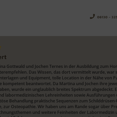
06130 – 32
ert
tina Gottwald und Jochen Ternes in der Ausbildung zum 
terempfehlen. Das Wissen, das dort vermittelt wurde, war s
nterlagen und Equipment, tolle Location in der Nähe von P
 kompetent beantwortet. Da Martina und Jochen ihre jewe
ben, wurde ein unglaublich breites Spektrum abgedeckt. 
d labormedizinischen Lehreinheiten sowie Ausführungen
se Behandlung praktische Sequenzen zum Schilddrüsen-Ul
zur Osteopathie. Wir haben uns am Rande sogar über Prei
echnungsthemen und weitere Feinheiten der Labormedizin u