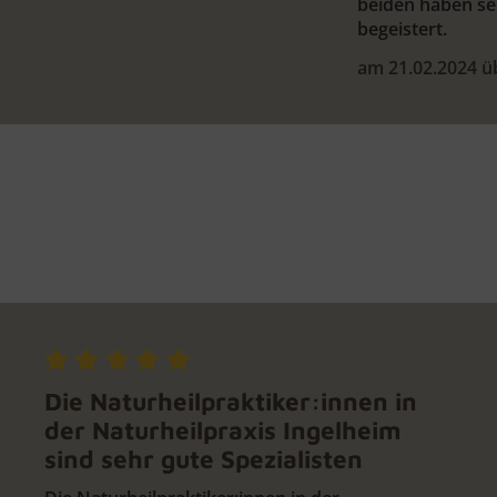
beiden haben seh
begeistert.
am 21.02.2024 
Die Naturheilpraktiker:innen in
der Naturheilpraxis Ingelheim
sind sehr gute Spezialisten