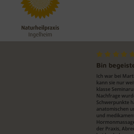
Bin begeist
Ich war bei Mar
kann sie nur wei
klasse Seminaru
Nachfrage wurde
Schwerpunkte ha
anatomischen un
und medikamentö
Hormonmassage, 
der Praxis, Abr