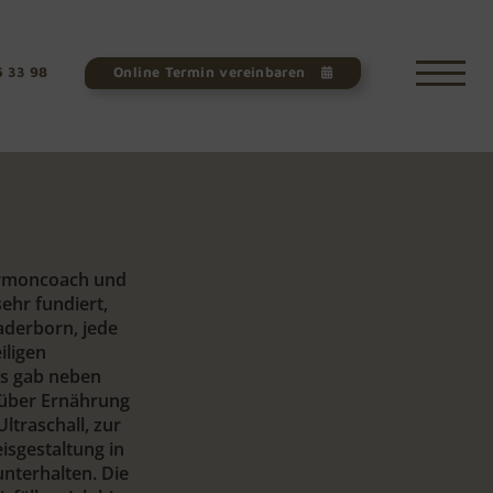
5 33 98
Online Termin vereinbaren
Hormoncoach und
ehr fundiert,
aderborn, jede
iligen
Es gab neben
 über Ernährung
traschall, zur
sgestaltung in
nterhalten. Die