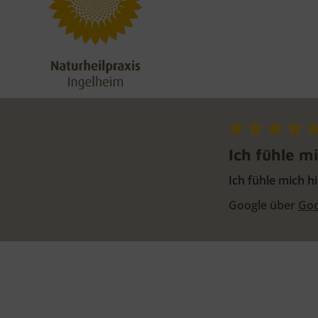
Ich fühle m
Ich fühle mich h
Google über
Goo